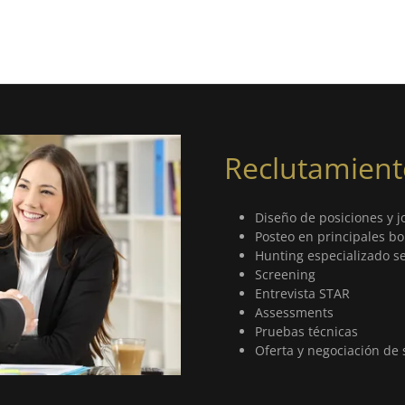
Reclutamient
Diseño de posiciones y j
Posteo en principales b
Hunting especializado se
Screening
Entrevista STAR
Assessments
Pruebas técnicas
Oferta y negociación de s