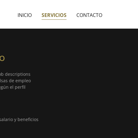
INICIO
SERVICIOS
CONTACTO
o
ob descriptions
olsas de empleo
gún el perfil
alario y beneficios